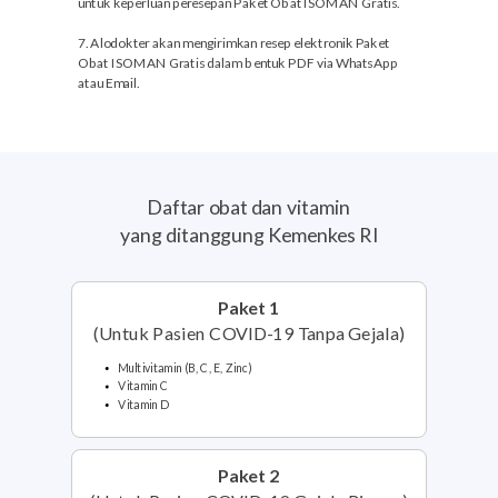
untuk keperluan peresepan Paket Obat ISOMAN Gratis.
7. Alodokter akan mengirimkan resep elektronik Paket
Obat ISOMAN Gratis dalam bentuk PDF via WhatsApp
atau Email.
Daftar obat dan vitamin
yang
ditanggung
Kemenkes RI
Paket 1
(Untuk Pasien COVID-19 Tanpa Gejala)
Multivitamin (B, C, E, Zinc)
Vitamin C
Vitamin D
Paket 2