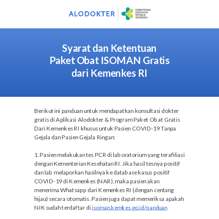
Syarat dan Ketentuan
Paket Obat ISOMAN Gratis
dari Kemenkes RI
Berikut ini panduan untuk mendapatkan konsultasi dokter
gratis di Aplikasi Alodokter & Program Paket Obat Gratis
Dari Kemenkes RI khusus untuk Pasien COVID-19 Tanpa
Gejala dan Pasien Gejala Ringan:
1. Pasien melakukan tes PCR di laboratorium yang terafiliasi
dengan Kementerian Kesehatan RI. Jika hasil tesnya positif
dan lab melaporkan hasilnya ke database kasus positif
COVID-19 di Kemenkes (NAR), maka pasien akan
menerima Whatsapp dari Kemenkes RI (dengan centang
hijau) secara otomatis. Pasien juga dapat memeriksa apakah
NIK
sudah terdaftar di
isoman.kemkes.go.id/panduan