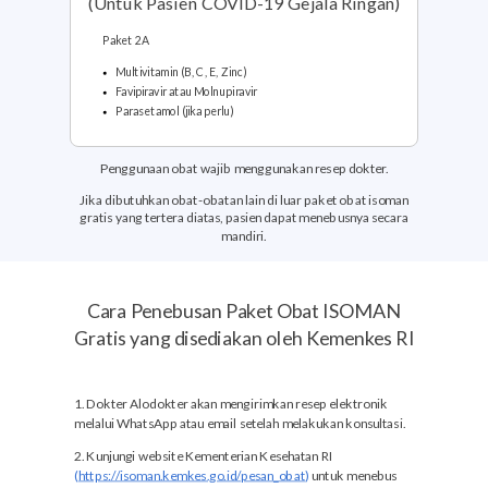
(Untuk Pasien COVID-19 Gejala Ringan)
Paket 2A
Multivitamin (B, C, E, Zinc)
Favipiravir atau Molnupiravir
Parasetamol (jika perlu)
Penggunaan obat wajib menggunakan resep dokter.
Jika dibutuhkan obat-obatan lain di luar paket obat isoman
gratis yang tertera diatas, pasien dapat menebusnya secara
mandiri.
Cara Penebusan Paket Obat ISOMAN
Gratis yang disediakan oleh Kemenkes RI
1. Dokter Alodokter akan mengirimkan resep elektronik
melalui WhatsApp atau email setelah melakukan konsultasi.
2. Kunjungi website Kementerian Kesehatan RI
(
https://isoman.kemkes.go.id/pesan_obat
)
untuk menebus