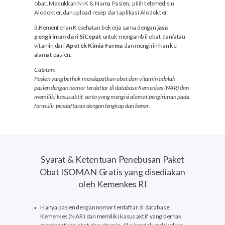
obat. Masukkan NIK & Nama Pasien, pilih telemedisin
Alodokter, dan upload resep dari aplikasi Alodokter
3.Kementerian Kesehatan bekerja sama dengan
jasa
pengiriman dari SiCepat
untuk mengambil obat dan/atau
vitamin dari
Apotek Kimia Farma
dan mengirimkan ke
alamat pasien.
Catatan:
Pasien yang
berhak
mendapatkan obat dan vitamin adalah
pasien
dengan nomor terdaftar di database Kemenkes (NAR) dan
memiliki kasus aktif,
serta yang
mengisi alamat pengiriman pada
formulir pendaftaran dengan lengkap dan benar.
Syarat & Ketentuan Penebusan Paket
Obat ISOMAN Gratis yang disediakan
oleh Kemenkes RI
Hanya pasien dengan nomor terdaftar di database
Kemenkes (NAR) dan memiliki kasus aktif yang berhak