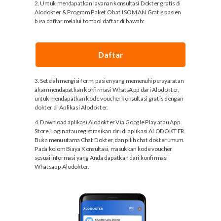
2. Untuk mendapatkan layanan konsultasi Dokter gratis di
Alodokter & Program Paket Obat ISOMAN Gratis pasien
bisa daftar melalui tombol daftar di bawah:
Daftar
3. Setelah mengisi form, pasien yang memenuhi persyaratan
akan mendapatkan konfirmasi WhatsApp dari Alodokter,
untuk mendapatkan kode voucher konsultasi gratis dengan
dokter di Aplikasi Alodokter.
4. Download aplikasi Alodokter Via Google Play atau App
Store, Login atau registrasikan diri di aplikasi ALODOKTER.
Buka menu utama Chat Dokter, dan pilih chat dokter umum.
Pada kolom Biaya Konsultasi, masukkan kode voucher
sesuai informasi yang Anda dapatkan dari konfirmasi
Whatsapp Alodokter.